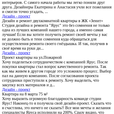
интерьеров. С самого начала работы мы легко поняли друг
друга. Дизайнеры Екатерина и Анастасия учли все пожелания
и смогли точно угадать, ...
Дизайн - проект
Дизайн и ремонт двухкомнатной квартиры в ЖК «Зенит»
Студия дизайна и ремонта "Ярус" это без сомнения не только
одна из лучших компаний нашего города, а именно самая
лучшая! Если вы хотите получить ремонт своей мечты у вас
не должно быть и тени сомнения куда обращаться для
осуществления ремонта своего гнёздышка. И так, получив в
своё время на руки ди...
Дизайн - проект
Проект квартиры на ул.Пожарной
Хочу поделиться сотрудничеством с компанией Ярус. После
покупки квартиры стал вопрос качественного ремонта. Так
как мы живем в другом городе это усложняло процесс. Выбор
пал на данную компанию. После согласования проекта
сотрудники приступили к ремонту. Хочу выделить, что
закупку всех материалов и д...
Дизайн - проект
Квартира на 8 марта 75 м²
Хочу выразить огромную благодарность команде студии
Ярус! Наконец-то я получила свой дизайн-проект. Сказать что
я счастлива, это ничего не сказать!! Все мои мечты и желания
специалисты Яруса исполнили на 200%. Сразу видно, что