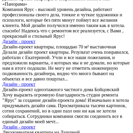
«Панорама»
Компания Ярус - высокий уровень дизайна, работают
профессионалы своего дела, тонкие и чуткие художники и
психологи, которые без пяти минут поймут все желания
клиента. Мой дизайн получился именно таким как я хотела.
спасибо! Надеюсь что с ремонтом все реализуется, с Вами ,
прекрасный и стильный Ярус!
Дизайн - проект
Дизайн-проект квартиры, площадью 70 м² выставочная
Делали дизайн проект квартиры. Результат очень понравился,
работали с Екатериной. Учли и все наши пожелания, и
предложили варианты, о которых мы и не думали, но которые
нам в итоге подошли. Не могу не отметить инженерную
подкованность дизайнера, видно что много бывают на
объектах и все давно пощупал...
Дизайн - проект
Дизайн-проект одноэтажного частного дома Бойцовский
Хочу выразить огромную благодарность студии ремонта
"Ярус" за создание дизайн-проекта дома! Изначально я хотела
придумывать дизайн сама. Просматривала тысячи картинок,
сотни сохранений, но в один пазл они ни как не хотели
собираться. Сотрудники компании смогли соединить все в
единый дизайн моей мечт...
Дизайн - проект
Двухкомнатная квартира на Лазурной