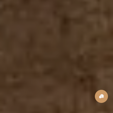
Сайт использует
cookie-файлы
, чтобы сделать ваше пребывание на нем
максимально удобным. К cайту подключен сервис веб-аналитики Яндекс.
Метрика, использующий cookie-файлы. Оставаясь на сайте, вы даете
свое
согласие
на обработку персональных данных в порядке, указанном в
Политике обработки персональных данных
Принимаю