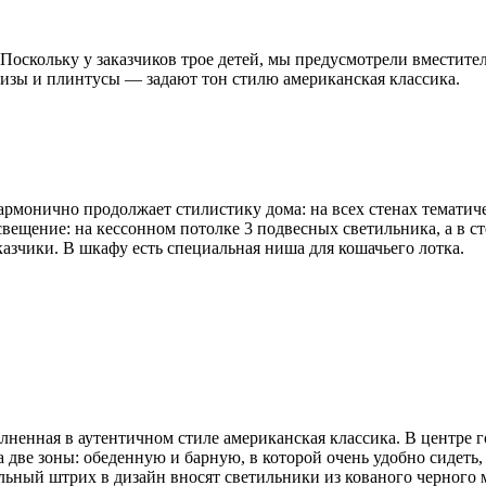
 Поскольку у заказчиков трое детей, мы предусмотрели вмести
изы и плинтусы — задают тон стилю американская классика.
армонично продолжает стилистику дома: на всех стенах тематич
вещение: на кессонном потолке 3 подвесных светильника, а в ст
казчики. В шкафу есть специальная ниша для кошачьего лотка.
лненная в аутентичном стиле американская классика. В центре 
две зоны: обеденную и барную, в которой очень удобно сидеть,
ьный штрих в дизайн вносят светильники из кованого черного м