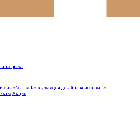
айн-проект
тация объекта
Консультация дизайнера интерьеров
такты
Акция