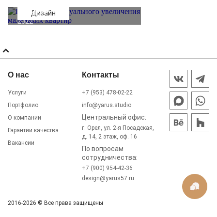
маленьких
15
квартир
Дизайн
августа
2022
О нас
Контакты
Услуги
+7 (953) 478-02-22
Портфолио
info@yarus.studio
Центральный офис:
О компании
г. Орел, ул. 2-я Посадская,
Гарантии качества
д. 14, 2 этаж, оф. 16
Вакансии
По вопросам
сотрудничества:
+7 (900) 954-42-36
design@yarus57.ru
2016-2026 © Все права защищены