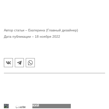
Автор статьи –
Екатерина (Главный дизайнер)
Дата публикации –
18 ноября 2022
Эко
21
стиль
октября
Скандинавский
Каким
2022
Стили
11