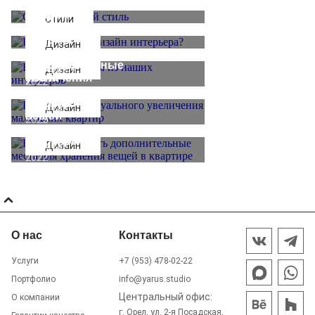
стиль
бывает
октября
дизайн
Ванные
2022
Стили
3
интерьера?
комнаты
октября
из
Приемы
Как
2022
Дизайн
наших
для
организовать
15
интерьеров
визуального
дополнительные
Дизайн
сентября
увеличения
места
2022
маленьких
для
15
квартир
хранения
Дизайн
августа
вещей
2022
в
4
квартире
Дизайн
августа
2022
О нас
Контакты
Услуги
+7 (953) 478-02-22
Портфолио
info@yarus.studio
Центральный офис:
О компании
г. Орел, ул. 2-я Посадская,