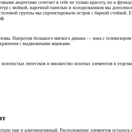
выми акцентами сочетает в себе не только красоту, но и функц
нитур с мойкой, варочной панелью и холодильником мы дополни
столовой группы мы спроектировали остров с барной стойкой. Е
аф.
тизма. Напротив большого мягкого дивана — зона с телевизором
у хранения с выдвижными ящиками.
олотистых лепестков и множество золотых элементов в отделке и
нт
тали еще и альтернативный. Расположение элементов осталось п