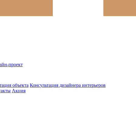
айн-проект
тация объекта
Консультация дизайнера интерьеров
такты
Акция